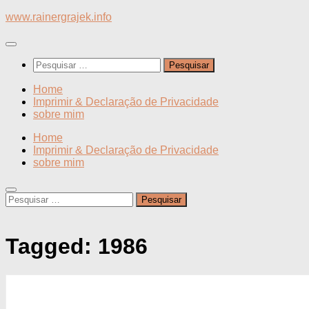
Skip
www.rainergrajek.info
to
content
Pesquisar
por:
Home
Imprimir & Declaração de Privacidade
sobre mim
Home
Imprimir & Declaração de Privacidade
sobre mim
Pesquisar
por:
Tagged:
1986