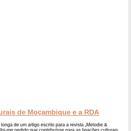
turais de Moçambique e a RDA
 longa de um artigo escrito para a revista „Melodie &
oi-me pedido que contribuísse para as ligações culturais