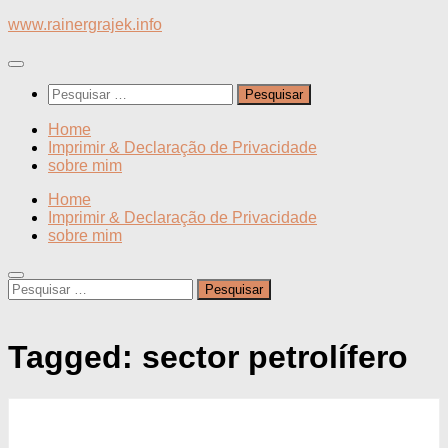
Skip
www.rainergrajek.info
to
content
Pesquisar
por:
Home
Imprimir & Declaração de Privacidade
sobre mim
Home
Imprimir & Declaração de Privacidade
sobre mim
Pesquisar
por:
Tagged:
sector petrolífero