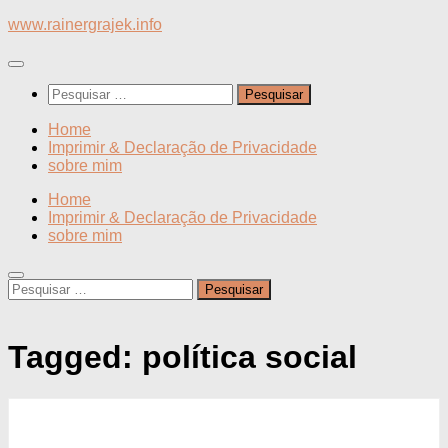
Skip
www.rainergrajek.info
to
content
Pesquisar
por:
Home
Imprimir & Declaração de Privacidade
sobre mim
Home
Imprimir & Declaração de Privacidade
sobre mim
Pesquisar
por:
Tagged:
política social